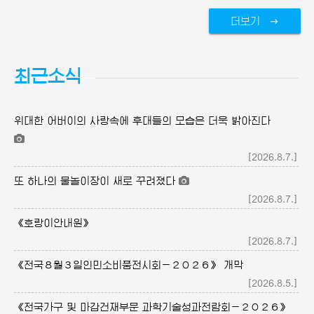
더보기
최근소식
위대한
어버이의
사랑속에 후대들의 모습은 더욱 밝아진다
[2026.8.7.]
또 하나의 물놀이장이 새로 꾸려졌다
[2026.8.7.]
《호랑이안내원》
[2026.8.7.]
《전국８월３일인민소비품전시회－２０２６》 개막
[2026.8.5.]
《전국가구 및 마감건재부문 과학기술성과전람회－２０２６》