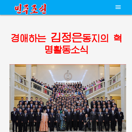
김정은
경애하는
동지의
혁
명활동소식