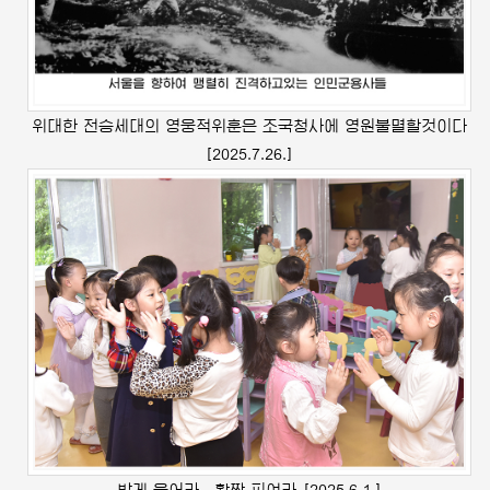
위대한
전승세대의 영웅적위훈은 조국청사에 영원불멸할것이다
[2025.7.26.]
밝게 웃어라，활짝 피여라
[2025.6.1.]