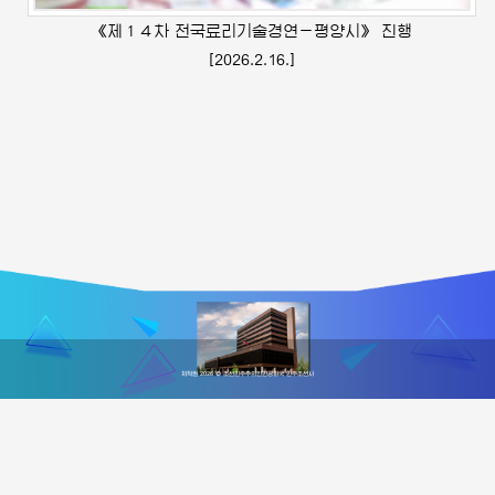
《제１４차 전국료리기술경연－평양시》 진행
[2026.2.16.]
저작권 2026 © 조선민주주의인민공화국 민주조선사