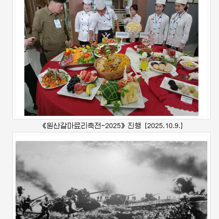
《원산갈마료리축전-2025》진행
[2025.10.9.]