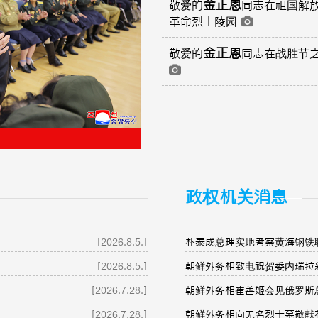
金正恩
敬爱的
同志在祖国解
革命烈士陵园
金正恩
敬爱的
同志在战胜节
政权机关消息
[2026.8.5.]
朴泰成总理实地考察黄海钢铁
[2026.8.5.]
朝鲜外务相致电祝贺委内瑞拉
[2026.7.28.]
朝鲜外务相崔善姬会见俄罗斯
[2026.7.28.]
朝鲜外务相向无名烈士墓敬献