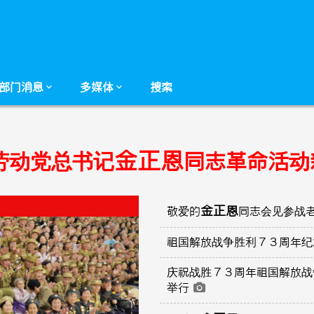
部门消息
多媒体
搜索
金正恩
劳动党总书记
同志革命活动
金正恩
敬爱的
同志会见参战
祖国解放战争胜利７３周年
庆祝战胜７３周年祖国解放战
举行