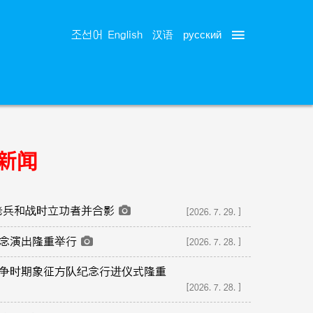
русский
조선어
English
汉语
新闻
老兵和战时立功者并合影
[2026.7.29.]
纪念演出隆重举行
[2026.7.28.]
争时期象征方队纪念行进仪式隆重
[2026.7.28.]