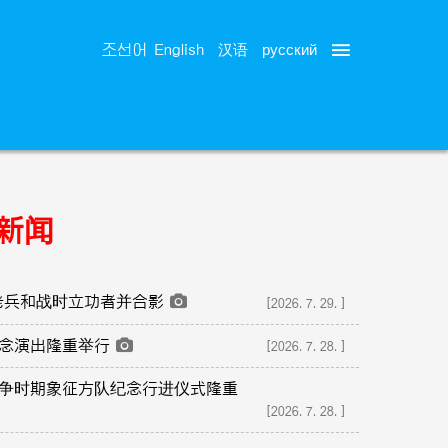
русский
조선어
English
汉语
新闻
老兵和战时立功者并合影
[2026.7.29.]
纪念演出隆重举行
[2026.7.28.]
争时期象征方队纪念行进仪式隆重
[2026.7.28.]