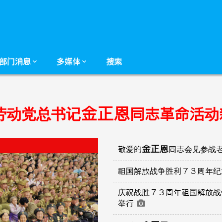
部门消息
多媒体
搜索
金正恩
劳动党总书记
同志革命活动
金正恩
敬爱的
同志会见参战
祖国解放战争胜利７３周年
庆祝战胜７３周年祖国解放战
举行