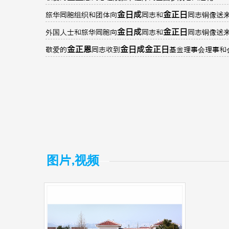
金日成
金正日
旅华同胞组织和团体向
同志和
同志铜像送
金日成
金正日
外国人士和旅华同胞向
同志和
同志铜像送
金正恩
金日成
金正日
敬爱的
同志收到
基金理事会理事和
图片,视频