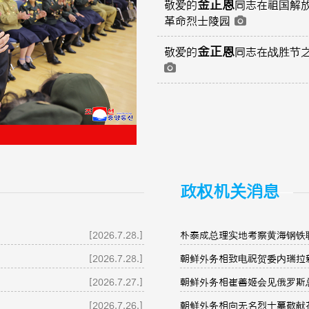
金正恩
敬爱的
同志在祖国解
革命烈士陵园
金正恩
敬爱的
同志在战胜节
政权机关消息
[2026.7.28.]
朴泰成总理实地考察黄海钢铁
[2026.7.28.]
朝鲜外务相致电祝贺委内瑞拉
[2026.7.27.]
朝鲜外务相崔善姬会见俄罗斯
[2026.7.26.]
朝鲜外务相向无名烈士墓敬献