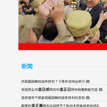
新闻
庆祝祖国解放战争胜利７３周年招待会举行
金日成
金正日
我国民众向
同志和
同志铜像敬献花篮
党政领导干部参观祖国解放战争胜利纪念馆
金正恩
敬爱的
同志在战胜节之际向全国参战老兵送礼