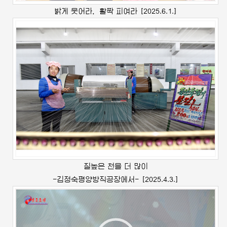
밝게 웃어라，활짝 피여라
[2025.6.1.]
질높은 천을 더 많이
-
김정숙
평양방직공장에서-
[2025.4.3.]