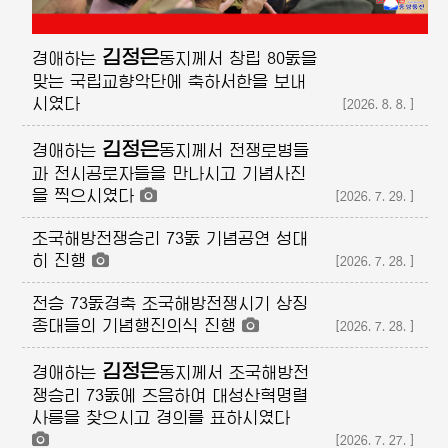
김정은
경애하는
동지께서
창립 80돐을
맞는 국립교향악단에 축하서한을 보내
시였다
[2026.8.8.]
김정은
경애하는
동지께서
전쟁로병들
과 전시공로자들을 만나시고 기념사진
을 찍으시였다
[2026.7.29.]
조국해방전쟁승리 73돐 기념공연 성대
히 진행
[2026.7.28.]
전승 73돐경축 조국해방전쟁시기 상징
종대들의 기념행진의식 진행
[2026.7.28.]
김정은
경애하는
동지께서
조국해방전
쟁승리 73돐에 즈음하여 대성산혁명렬
사릉을 찾으시고 경의를 표하시였다
[2026.7.27.]