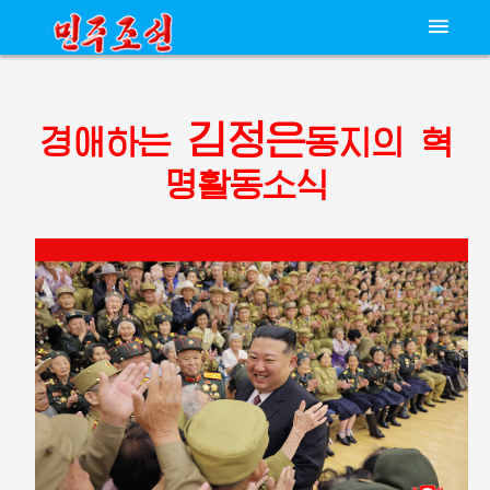
김정은
경애하는
동지의
혁
명활동소식