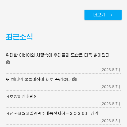
더보기
최근소식
위대한
어버이의
사랑속에 후대들의 모습은 더욱 밝아진다
[2026.8.7.]
또 하나의 물놀이장이 새로 꾸려졌다
[2026.8.7.]
《호랑이안내원》
[2026.8.7.]
《전국８월３일인민소비품전시회－２０２６》 개막
[2026.8.5.]