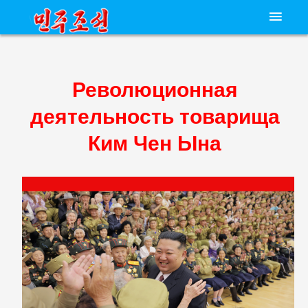
Революционная
деятельность товарища
Ким Чен Ын
а